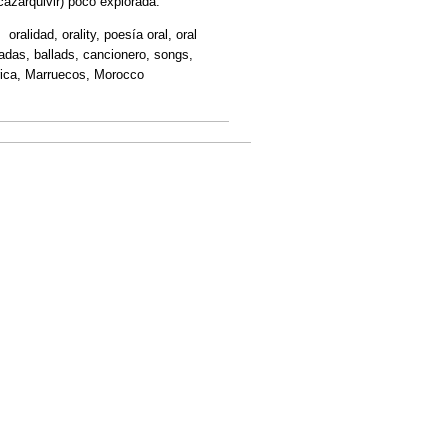
cazarquivir) poco explorada.
e, oralidad, orality, poesía oral, oral
aladas, ballads, cancionero, songs,
frica, Marruecos, Morocco