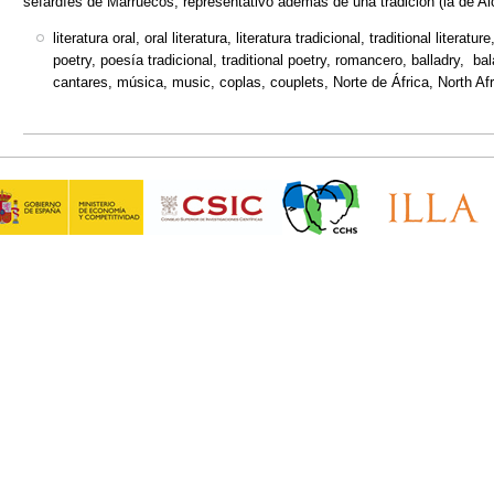
sefardíes de Marruecos, representativo además de una tradición (la de Al
literatura oral, oral literatura, literatura tradicional, traditional literatur
poetry, poesía tradicional, traditional poetry, romancero, balladry, b
cantares, música, music, coplas, couplets, Norte de África, North A