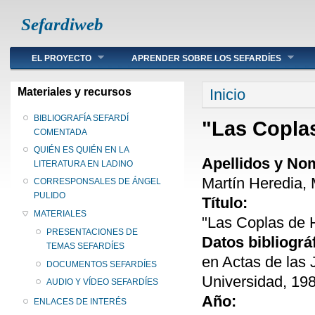
Sefardiweb
Main menu
EL PROYECTO
APRENDER SOBRE LOS SEFARDÍES
Se encuentra ust
Materiales y recursos
Inicio
BIBLIOGRAFÍA SEFARDÍ
"Las Copla
COMENTADA
QUIÉN ES QUIÉN EN LA
Apellidos y No
LITERATURA EN LADINO
Martín Heredia, 
CORRESPONSALES DE ÁNGEL
PULIDO
Título:
MATERIALES
"Las Coplas de 
PRESENTACIONES DE
Datos bibliográ
TEMAS SEFARDÍES
en Actas de las
DOCUMENTOS SEFARDÍES
Universidad, 198
AUDIO Y VÍDEO SEFARDÍES
Año:
ENLACES DE INTERÉS