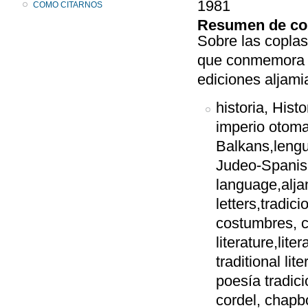
1981
COMO CITARNOS
Resumen de co
Sobre las coplas
que conmemora l
ediciones aljami
historia, Hist
imperio otoma
Balkans,lengu
Judeo-Spanish,
language,alja
letters,tradici
costumbres, co
literature,liter
traditional lit
poesía tradici
cordel, chapb