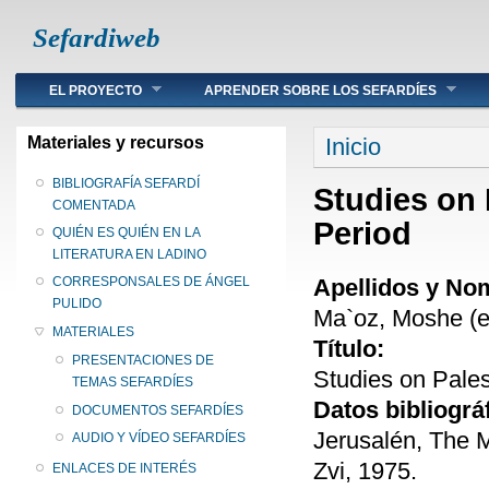
Sefardiweb
Main menu
EL PROYECTO
APRENDER SOBRE LOS SEFARDÍES
Se encuentra ust
Materiales y recursos
Inicio
BIBLIOGRAFÍA SEFARDÍ
Studies on 
COMENTADA
Period
QUIÉN ES QUIÉN EN LA
LITERATURA EN LADINO
Apellidos y No
CORRESPONSALES DE ÁNGEL
PULIDO
Ma`oz, Moshe (e
MATERIALES
Título:
PRESENTACIONES DE
Studies on Pale
TEMAS SEFARDÍES
Datos bibliográ
DOCUMENTOS SEFARDÍES
Jerusalén, The 
AUDIO Y VÍDEO SEFARDÍES
Zvi, 1975.
ENLACES DE INTERÉS