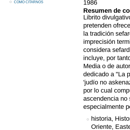
1986
COMO CITARNOS
Resumen de co
Librito divulgati
pretenden ofrecer
la tradición sefa
imprecisión termi
considera sefard
incluye, por tan
Media o de autor
dedicado a "La po
'judío no askena
por lo cual comp
ascendencia no s
especialmente p
historia, Hist
Oriente, East