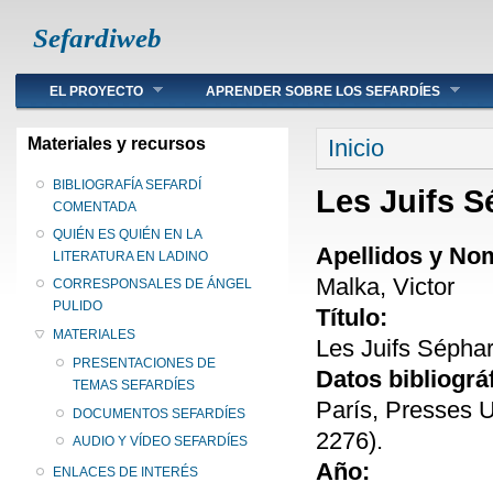
Sefardiweb
Main menu
EL PROYECTO
APRENDER SOBRE LOS SEFARDÍES
Se encuentra ust
Materiales y recursos
Inicio
BIBLIOGRAFÍA SEFARDÍ
Les Juifs 
COMENTADA
QUIÉN ES QUIÉN EN LA
Apellidos y No
LITERATURA EN LADINO
Malka, Victor
CORRESPONSALES DE ÁNGEL
PULIDO
Título:
MATERIALES
Les Juifs Sépha
PRESENTACIONES DE
Datos bibliográ
TEMAS SEFARDÍES
París, Presses U
DOCUMENTOS SEFARDÍES
2276).
AUDIO Y VÍDEO SEFARDÍES
Año:
ENLACES DE INTERÉS