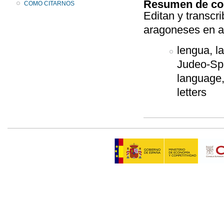
Resumen de co
COMO CITARNOS
Editan y transcri
aragoneses en al
lengua, l
Judeo-Span
language,
letters