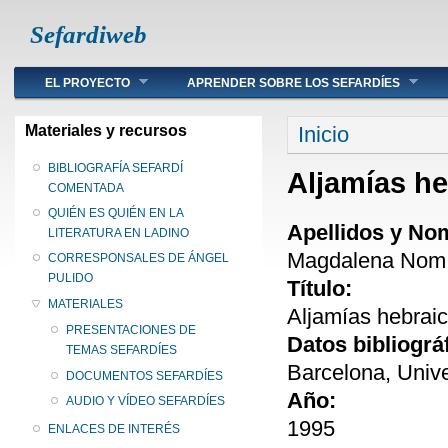
Sefardiweb
Main menu
EL PROYECTO
APRENDER SOBRE LOS SEFARDÍES
Se encuentra ust
Materiales y recursos
Inicio
BIBLIOGRAFÍA SEFARDÍ
Aljamías he
COMENTADA
QUIÉN ES QUIÉN EN LA
Apellidos y No
LITERATURA EN LADINO
Magdalena Nom 
CORRESPONSALES DE ÁNGEL
PULIDO
Título:
MATERIALES
Aljamías hebrai
PRESENTACIONES DE
Datos bibliográ
TEMAS SEFARDÍES
Barcelona, Unive
DOCUMENTOS SEFARDÍES
Año:
AUDIO Y VÍDEO SEFARDÍES
1995
ENLACES DE INTERÉS