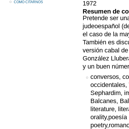
1972
COMO CITARNOS
Resumen de co
Pretende ser una
judeoespañol (de
el caso de la may
También es discut
versión cabal de
González Llubera
y un buen númer
conversos, co
occidentales,
Sephardim, im
Balcanes, Balka
literature, lit
orality,poesía 
poetry,romanc