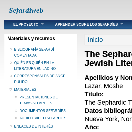
Sefardiweb
Main menu
EL PROYECTO
APRENDER SOBRE LOS SEFARDÍES
Se encuentra ust
Materiales y recursos
Inicio
BIBLIOGRAFÍA SEFARDÍ
The Sephard
COMENTADA
Jewish Lite
QUIÉN ES QUIÉN EN LA
LITERATURA EN LADINO
Apellidos y No
CORRESPONSALES DE ÁNGEL
PULIDO
Lazar, Moshe
MATERIALES
Título:
PRESENTACIONES DE
The Sephardic Tr
TEMAS SEFARDÍES
Datos bibliográ
DOCUMENTOS SEFARDÍES
Nueva York, Nor
AUDIO Y VÍDEO SEFARDÍES
Año:
ENLACES DE INTERÉS