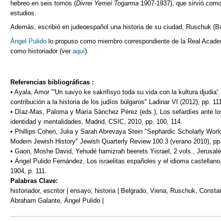
hebreo en seis tomos (
Divrei Yemei Togarma
1907-1937), que sirvió como 
estudios.
Además, escribió en judeoespañol una historia de su ciudad, Ruschuk (Bu
Ángel Pulido
lo propuso como miembro correspondiente de la Real Academ
como historiador (ver
aquí
).
Referencias bibliográficas :
• Ayala, Amor "'Un savyo ke sakrifisyo toda su vida con la kultura djud
contribución a la historia de los judíos búlgaros" Ladinar VI (2012), pp. 11
• Díaz-Mas, Paloma y María Sánchez Pérez (eds.), Los sefardíes ante l
identidad y mentalidades, Madrid, CSIC, 2010, pp. 100, 114.
• Phillips Cohen, Julia y Sarah Abrevaya Stein "Sephardic Scholarly Wor
Modern Jewish History" Jewish Quarterly Review 100.3 (verano 2010), pp
• Gaon, Moshe David, Yehudé hamizrah beerets Yisrael, 2 vols., Jerusalén
• Ángel Pulido Fernández, Los israelitas españoles y el idioma castellan
1904, p. 111.
Palabras Clave:
historiador, escritor | ensayo, historia | Belgrado, Viena, Ruschuk, Const
Abraham Galante, Ángel Pulido |