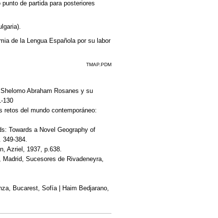
punto de partida para posteriores
lgaria).
ia de la Lengua Española por su labor
TMAP.PDM
ia': Shelomo Abraham Rosanes y su
1-130
os retos del mundo contemporáneo:
lds: Towards a Novel Geography of
. 349-384.
, Azriel, 1937, p.638.
o, Madrid, Sucesores de Rivadeneyra,
anza, Bucarest, Sofía | Haim Bedjarano,