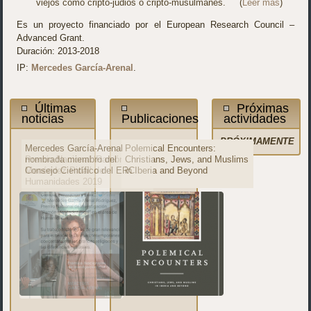
viejos como cripto-judios o cripto-musulmanes. (
Leer más
)
Es un proyecto financiado por el European Research Council –
Advanced Grant.
Duración: 2013-2018
IP:
Mercedes García-Arenal
.
Últimas
Próximas
noticias
Publicaciones
actividades
PRÓXIMAMENTE
Mercedes García-Arenal,
Mercedes García-Arenal
Polemical Encounters:
"The Qur'an in Western
Premio Nacional ‘Ramón
nombrada miembro del
Christians, Jews, and Muslims
Europe," Journal of Qur'anic
Menéndez Pidal’ de
Consejo Científico del ERC
in Iberia and Beyond
Studies
Humanidades 2019