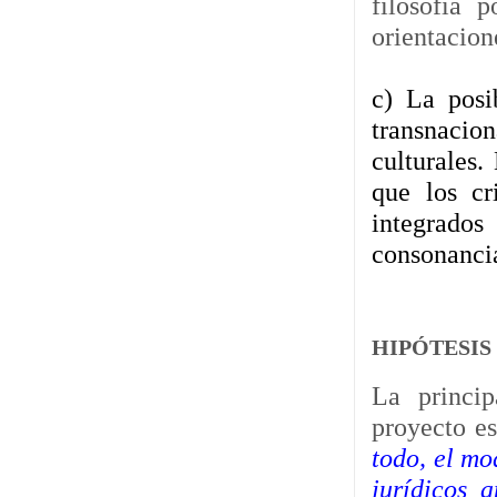
filosofía 
orientacion
c) La posi
transnacion
culturales.
que los cr
integrado
consonancia 
HIPÓTESIS
La princip
proyecto es
todo, el mo
jurídicos 