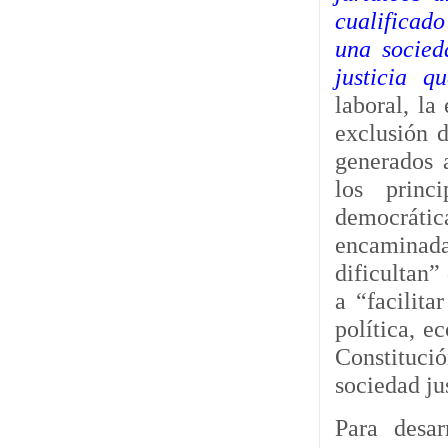
cualificad
una socied
justicia q
laboral, la
exclusión 
generados 
los princ
democrática
encaminad
dificultan”
a “facilita
política, e
Constitució
sociedad ju
Para desar