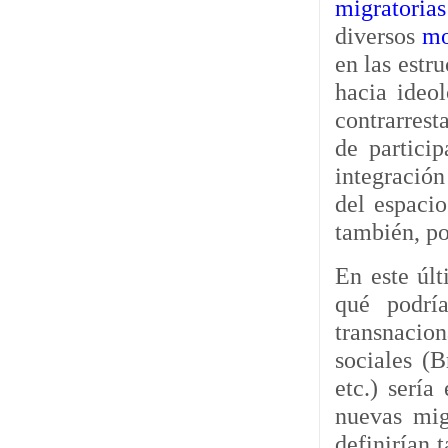
migratorias
diversos
mo
en las estru
hacia ideol
contrarrest
de partici
integració
del espacio
también, po
En este últ
qué podrí
transnacion
sociales (
etc.) sería
nuevas migr
definirían 