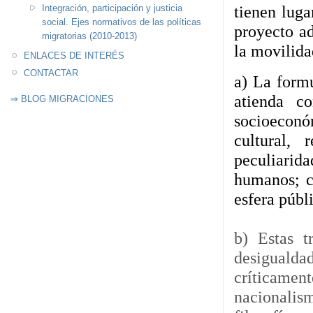
tienen luga
Integración, participación y justicia
social. Ejes normativos de las políticas
proyecto ad
migratorias (2010-2013)
la movilida
ENLACES DE INTERÉS
CONTACTAR
a) La formu
atienda c
⇒ BLOG MIGRACIONES
socioeconóm
cultural,
peculiari
humanos; co
esfera públ
b) Estas t
desigualdad
críticamen
nacionalis