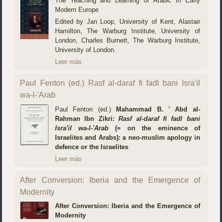
The Teaching and Learning of Arabic in Early
Modern Europe
Edited by Jan Loop, University of Kent, Alastair
Hamilton, The Warburg Institute, University of
London, Charles Burnett, The Warburg Institute,
University of London.
Leer más
Paul Fenton (ed.) Rasf al-daraf fi fadl bani Isra'il
wa-l-'Arab
Paul Fenton (ed.)
Mahammad B. ' Abd al-
Rahman Ibn Zikri:
Rasf al-daraf fi fadl bani
Isra'il wa-l-'Arab
(= on the eminence of
Israelites and Arabs): a neo-muslim apology in
defence or the Israelites
Leer más
After Conversion: Iberia and the Emergence of
Modernity
After Conversion: Iberia and the Emergence of
Modernity