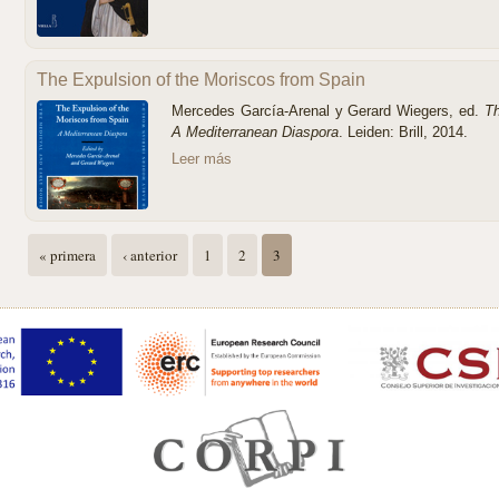
The Expulsion of the Moriscos from Spain
Mercedes García-Arenal y Gerard Wiegers, ed.
Th
A Mediterranean Diaspora
. Leiden: Brill, 2014.
Leer más
Páginas
« primera
‹ anterior
1
2
3