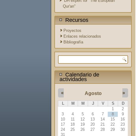
DH expert for "The European
Qur'an"
Recursos
Proyectos
Enlaces relacionados
Bibliografía
Formulario de búsqueda
Calendario de
actividades
«
»
Agosto
L
M
M
J
V
S
D
1
2
3
4
5
6
7
8
9
10
11
12
13
14
15
16
17
18
19
20
21
22
23
24
25
26
27
28
29
30
31