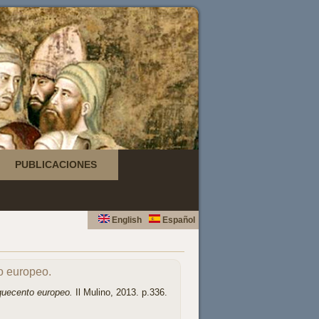
PUBLICACIONES
English
Español
to europeo.
nquecento europeo.
Il Mulino, 2013. p.336.