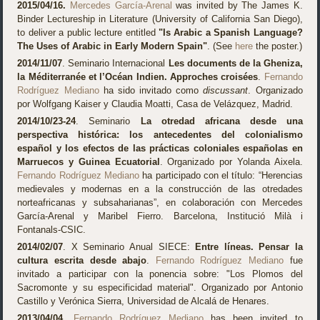
2015/04/16.
Mercedes García-Arenal
was invited by The James K.
Binder Lectureship in Literature (University of California San Diego),
to deliver a public lecture entitled
"Is Arabic a Spanish Language?
The Uses of Arabic in Early Modern Spain"
. (See
here
the poster.)
2014/11/07
. Seminario Internacional
Les documents de la Gheniza,
la Méditerranée et l’Océan Indien. Approches croisées
.
Fernando
Rodríguez Mediano
ha sido invitado como
discussant
. Organizado
por Wolfgang Kaiser y Claudia Moatti, Casa de Velázquez, Madrid.
2014/10/23-24
. Seminario
La otredad africana desde una
perspectiva histórica: los antecedentes del colonialismo
español y los efectos de las prácticas coloniales españolas en
Marruecos y Guinea Ecuatorial
. Organizado por Yolanda Aixela.
Fernando Rodríguez Mediano
ha participado con el título: “Herencias
medievales y modernas en a la construcción de las otredades
norteafricanas y subsaharianas”, en colaboración con Mercedes
García-Arenal y Maribel Fierro. Barcelona, Institució Milà i
Fontanals-CSIC.
2014/02/07
. X Seminario Anual SIECE:
Entre líneas. Pensar la
cultura escrita desde abajo
.
Fernando Rodríguez Mediano
fue
invitado a participar con la ponencia sobre: "Los Plomos del
Sacromonte y su especificidad material". Organizado por Antonio
Castillo y Verónica Sierra, Universidad de Alcalá de Henares.
2013/04/04
.
Fernando Rodríguez Mediano
has been invited to