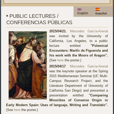
English
Español
PUBLIC LECTURES /
CONFERENCIAS PÚBLICAS
2015/04/21.
Mercedes García-Arenal
was invited by the University of
California, Los Angeles, to a public
lecture entitled
"Polemical
Encounters: Martín de Figuerola and
his work with the Moors of Aragon".
(See
here
the poster.)
2015/04/17
.
Mercedes García-Arenal
was the keynote speaker at the Spring
2015 Mediterranean Seminar (UC Multi-
Campus Research Project, and the
Literature Department of University of
California San Diego) and presented a
presentation entitled
"Comparing
Minorities of Converso Origin in
Early Modern Spain: Uses of languaje, Writing and
Translatio
".
(See
here
the poster.)