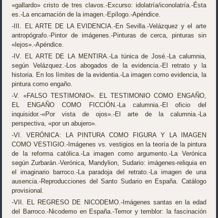
«gallardo» cristo de tres clavos.-Excurso: idolatría/iconolatría.-Ésta
es.-La encarnación de la imagen.-Epílogo.-Apéndice.
-III. EL ARTE DE LA EVIDENCIA.-En Sevilla.-Velázquez y el arte
antropógrafo.-Pintor de imágenes.-Pinturas de cerca, pinturas sin
«lejos».-Apéndice.
-IV. EL ARTE DE LA MENTIRA.-La túnica de José.-La calumnia,
según Velázquez.-Los abogados de la evidencia.-El retrato y la
historia. En los límites de la evidentia.-La imagen como evidencia, la
pintura como engaño.
-V. «FALSO TESTIMONIO». EL TESTIMONIO COMO ENGAÑO,
EL ENGAÑO COMO FICCIÓN.-La calumnia.-El oficio del
inquisidor.-«Por vista de ojos».-El arte de la calumnia.-La
perspectiva, «por un abujero».
-VI. VERÓNICA: LA PINTURA COMO FIGURA Y LA IMA­GEN
COMO VESTIGIO.-Imágenes vs. vestigios en la teoría de la pintura
de la reforma católica.-La imagen como argumento.-La Verónica
según Zurbarán.-Verónica, Mandylion, Sudario: imágenes-reliquia en
el ima­ginario barroco.-La paradoja del retrato.-La imagen de una
ausencia.-Reproducciones del Santo Sudario en España. Catálogo
pro­visional.
-VII. EL REGRESO DE NICODEMO.-Imágenes santas en la edad
del Barroco.-Nicodemo en España.-Temor y temblor: la fascinación