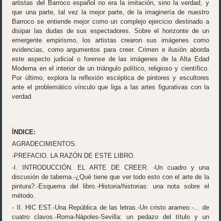
artistas del Barroco español no era la imitación, sino la verdad, y
que una parte, tal vez la mejor parte, de la imaginería de nuestro
Barroco se entiende mejor como un complejo ejercicio destinado a
disipar las dudas de sus espectadores. Sobre el horizonte de un
emergente empirismo, los artistas crearon sus imágenes como
evidencias, como argumentos para creer. Crimen e ilusión aborda
este aspecto judicial o forense de las imágenes de la Alta Edad
Moderna en el interior de un triángulo político, religioso y científico.
Por último, explora la reflexión escéptica de pintores y escultores
ante el problemático vínculo que liga a las artes figurativas con la
verdad.
ÍNDICE:
AGRADECIMIENTOS.
-PREFACIO. LA RAZÓN DE ESTE LIBRO.
-I. INTRODUCCIÓN. EL ARTE DE CREER. -Un cuadro y una
discusión de taberna.-¿Qué tiene que ver todo esto con el arte de la
pintura?.-Esquema del libro.-Historia/historias: una nota sobre el
método.
- II. HIC EST.-Una República de las letras.-Un cristo arameo.-... de
cuatro clavos.-Roma-Nápoles-Sevilla: un pedazo del título y un