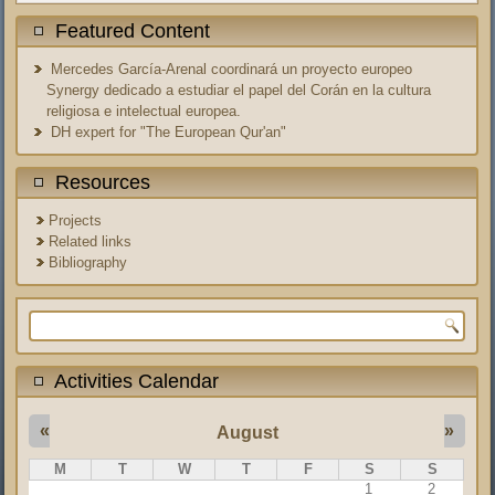
Featured Content
Mercedes García-Arenal coordinará un proyecto europeo
Synergy dedicado a estudiar el papel del Corán en la cultura
religiosa e intelectual europea.
DH expert for "The European Qur'an"
Resources
Projects
Related links
Bibliography
Search form
Activities Calendar
«
»
August
M
T
W
T
F
S
S
1
2