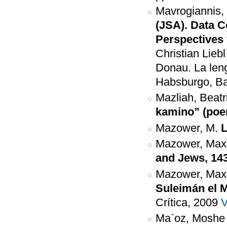
Mavrogiannis,
(JSA). Data C
Perspectives
Christian Lieb
Donau. La lengu
Habsburgo, Bar
Mazliah, Beatr
kamino” (po
Mazower, M.
L
Mazower, Max
and Jews, 14
Mazower, Max
Suleimán el M
Crítica, 2009
V
Ma`oz, Moshe 