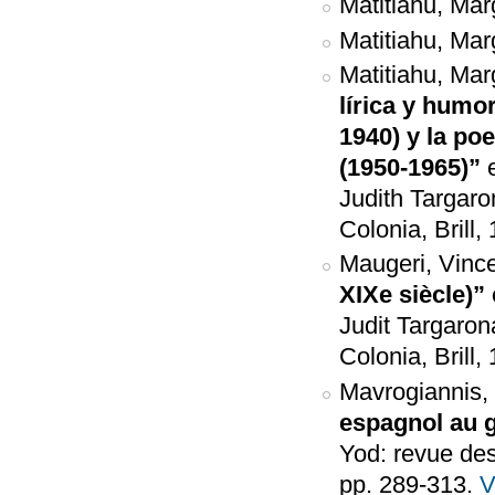
Matitiahu, Marg
Matitiahu, Marg
Matitiahu, Marg
lírica y humor
1940) y la poe
(1950-1965)”
Judith Targaro
Colonia, Brill,
Maugeri, Vinc
XIXe siècle)”
Judit Targaron
Colonia, Brill,
Mavrogiannis,
espagnol au 
Yod: revue des
pp. 289-313.
V