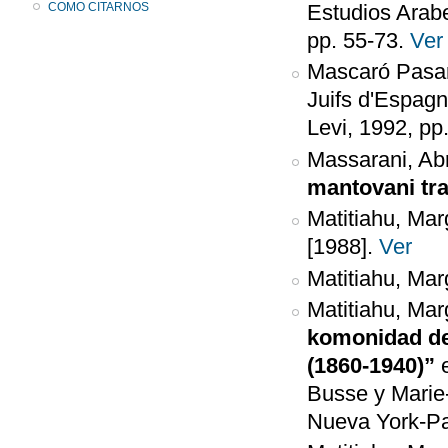
COMO CITARNOS
Estudios Arab
pp. 55-73.
Ver
Mascaró Pasar
Juifs d'Espagn
Levi, 1992, pp
Massarani, A
mantovani tra 
Matitiahu, Marg
[1988].
Ver
Matitiahu, Marg
Matitiahu, Marg
komonidad de 
(1860-1940)”
Busse y Marie-
Nueva York-Pa