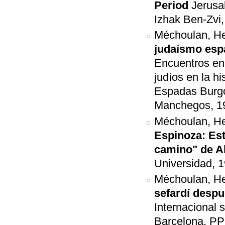
Period
Jerusa
Izhak Ben-Zvi,
Méchoulan, H
judaísmo espa
Encuentros en 
judíos en la h
Espadas Burgos
Manchegos, 19
Méchoulan, H
Espinoza: Est
camino" de A
Universidad, 1
Méchoulan, H
sefardí despu
Internacional 
Barcelona, PP