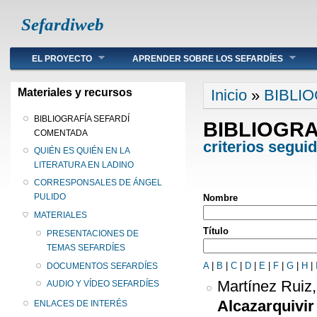
Sefardiweb
Main menu
EL PROYECTO
APRENDER SOBRE LOS SEFARDÍES
Se encuentra ust
Materiales y recursos
Inicio
»
BIBLI
BIBLIOGRAFÍA SEFARDÍ
BIBLIOGR
COMENTADA
criterios segui
QUIÉN ES QUIÉN EN LA
LITERATURA EN LADINO
CORRESPONSALES DE ÁNGEL
PULIDO
Nombre
MATERIALES
Título
PRESENTACIONES DE
TEMAS SEFARDÍES
A
|
B
|
C
|
D
|
E
|
F
|
G
|
H
|
DOCUMENTOS SEFARDÍES
Martínez Ruiz
AUDIO Y VÍDEO SEFARDÍES
Alcazarquivir
ENLACES DE INTERÉS